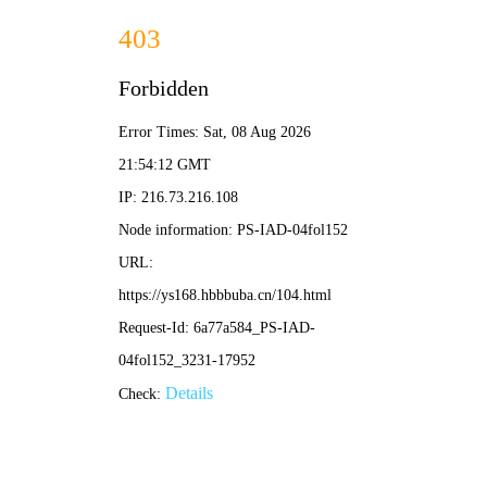
🎬 窝窝影院
· 暖心观影
搜索
🏠 首页
🔥 电影
📺 电视剧
🎤 综艺
✨ 动漫
📱 短剧